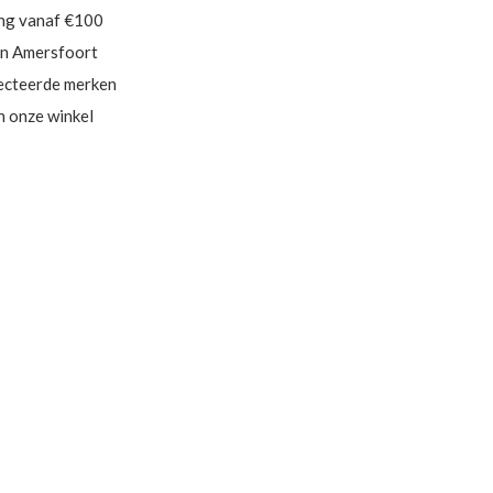
ing vanaf €100
in Amersfoort
ecteerde merken
in onze winkel