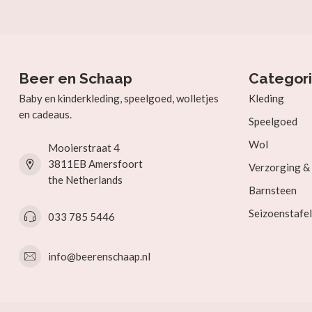
Beer en Schaap
Categor
Baby en kinderkleding, speelgoed, wolletjes
Kleding
en cadeaus.
Speelgoed
Wol
Mooierstraat 4
3811EB Amersfoort
Verzorging 
the Netherlands
Barnsteen
Seizoenstafel
033 785 5446
info@beerenschaap.nl