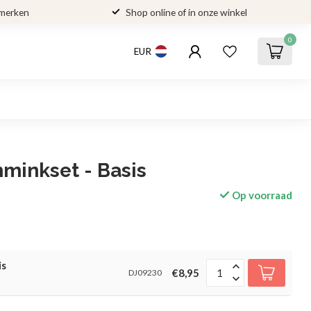
 merken
Shop online of in onze winkel
0
EUR
minkset - Basis
Op voorraad
is
€8,95
DJ09230