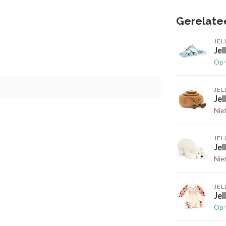
Gerelate
JEL
Jel
Op 
JEL
Je
Nie
JEL
Jel
Nie
JEL
Jel
Op 