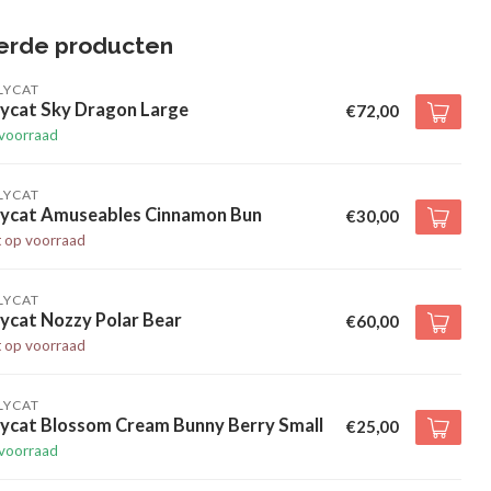
erde producten
LYCAT
lycat Sky Dragon Large
€72,00
voorraad
LYCAT
llycat Amuseables Cinnamon Bun
€30,00
t op voorraad
LYCAT
lycat Nozzy Polar Bear
€60,00
t op voorraad
LYCAT
lycat Blossom Cream Bunny Berry Small
€25,00
voorraad