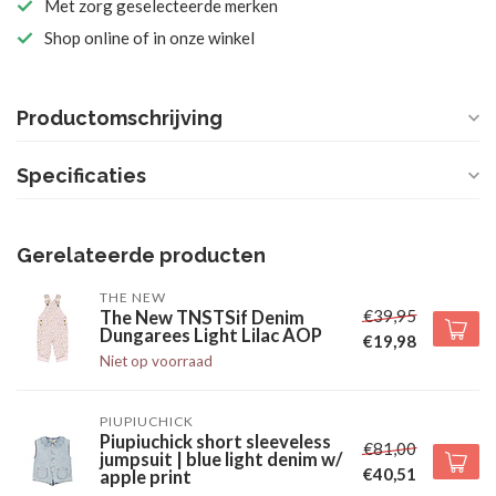
Met zorg geselecteerde merken
Shop online of in onze winkel
Productomschrijving
Specificaties
Gerelateerde producten
THE NEW
€39,95
The New TNSTSif Denim
Dungarees Light Lilac AOP
€19,98
Niet op voorraad
PIUPIUCHICK
Piupiuchick short sleeveless
€81,00
jumpsuit | blue light denim w/
€40,51
apple print