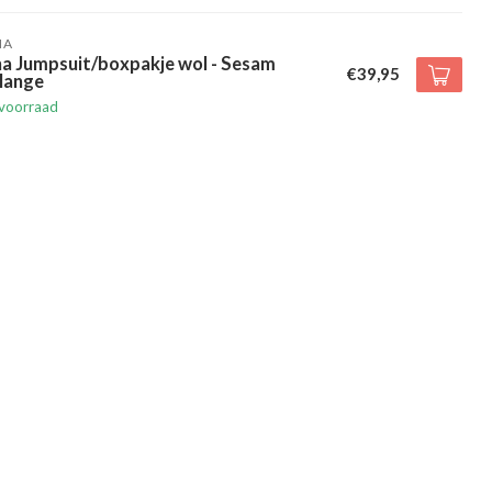
HA
ha Jumpsuit/boxpakje wol - Sesam
€39,95
lange
voorraad