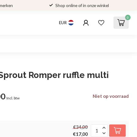
 merken
Shop online of in onze winkel
0
EUR
Sprout Romper ruffle multi
00
Niet op voorraad
Incl. btw
€34,00
€17,00