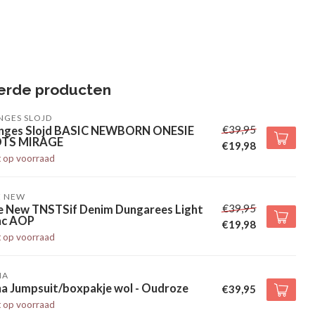
erde producten
NGES SLOJD
€39,95
nges Slojd BASIC NEWBORN ONESIE
TS MIRAGE
€19,98
t op voorraad
E NEW
€39,95
e New TNSTSif Denim Dungarees Light
lac AOP
€19,98
t op voorraad
HA
ha Jumpsuit/boxpakje wol - Oudroze
€39,95
t op voorraad