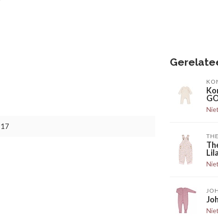
Gerelate
KO
Ko
GO
Nie
717
TH
Th
Li
Nie
JO
Jo
Nie