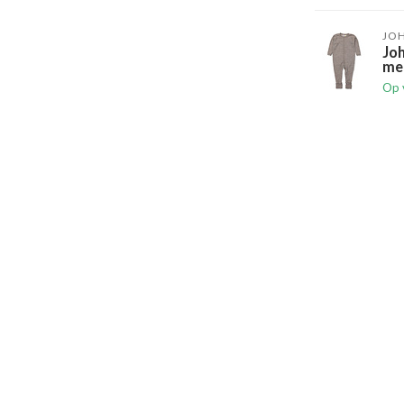
JO
Jo
me
Op 