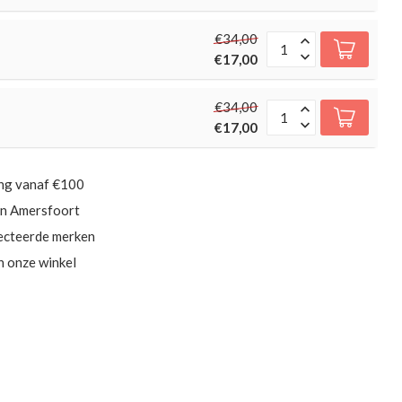
€34,00
€17,00
€34,00
€17,00
ing vanaf €100
in Amersfoort
ecteerde merken
in onze winkel