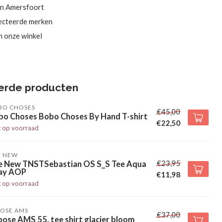
in Amersfoort
ecteerde merken
in onze winkel
erde producten
BO CHOSES
€45,00
bo Choses Bobo Choses By Hand T-shirt
€22,50
t op voorraad
E NEW
€23,95
e New TNSTSebastian OS S_S Tee Aqua
ay AOP
€11,98
t op voorraad
POSE AMS
€37,00
ose AMS 55. tee shirt glacier bloom