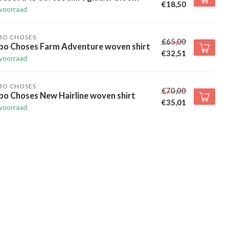
€18,50
voorraad
BO CHOSES
€65,00
bo Choses Farm Adventure woven shirt
€32,51
voorraad
BO CHOSES
€70,00
bo Choses New Hairline woven shirt
€35,01
voorraad