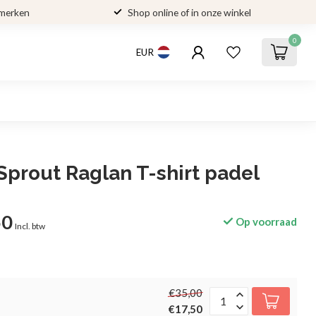
 merken
Shop online of in onze winkel
0
EUR
Sprout Raglan T-shirt padel
50
Op voorraad
Incl. btw
€35,00
€17,50