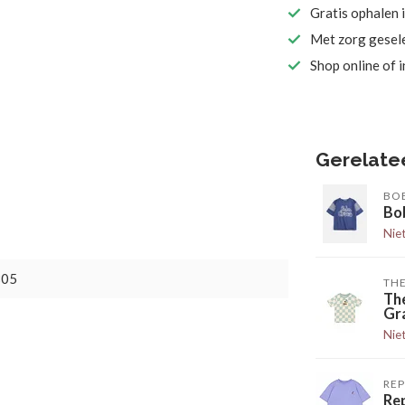
Gratis ophalen 
Met zorg gesel
Shop online of 
Gerelate
BO
Bo
Nie
805
TH
Th
Gr
Nie
RE
Rep