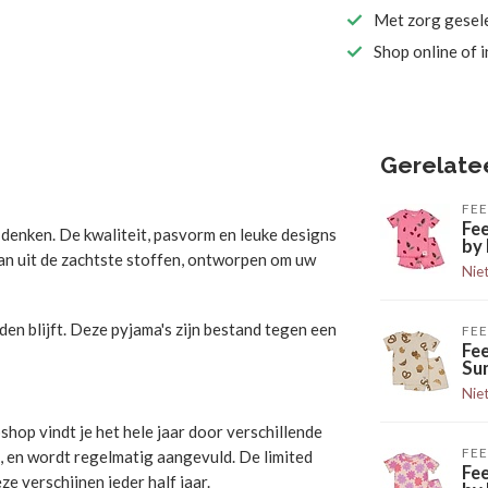
Met zorg gesel
Shop online of 
Gerelate
FEE
Fe
 denken. De kwaliteit, pasvorm en leuke designs
by 
 van uit de zachtste stoffen, ontworpen om uw
Nie
en blijft. Deze pyjama's zijn bestand tegen een
FEE
Fe
Su
Nie
hop vindt je het hele jaar door verschillende
FEE
, en wordt regelmatig aangevuld. De limited
Fe
e verschijnen ieder half jaar.