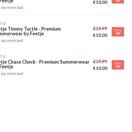
Feetje
€10,00
t op voorraad
TJE
€19,99
tje Timmy Turtle - Premium
mmerwear by Feetje
€10,00
t op voorraad
TJE
€19,99
etje Chase Check - Premium Summerwear
Feetje
€10,00
t op voorraad