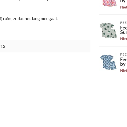
by 
Nie
ij ruim, zodat het lang meegaat.
FEE
Fee
Su
Nie
113
FEE
Fe
by 
Nie