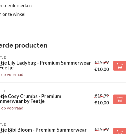
ecteerde merken
in onze winkel
erde producten
TJE
€19,99
etje Lily Ladybug - Premium Summerwear
Feetje
€10,00
t op voorraad
TJE
€19,99
etje Cosy Crumbs - Premium
mmerwear by Feetje
€10,00
t op voorraad
TJE
€19,99
etje Bibi Bloom - Premium Summerwear