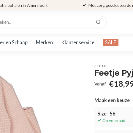
atis ophalen in Amersfoort
Met zorg geselecteerde
er en Schaap
Merken
Klantenservice
SALE
FEETJE
Feetje Py
€18,9
Vanaf
Maak een keuze
Size : 56
Op voorraad