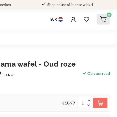
 merken
Shop online of in onze winkel
0
EUR
jama wafel - Oud roze
9
Op voorraad
Incl. btw
€18,99