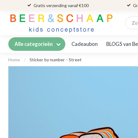
Gratis verzending vanaf €100
Gr
Cadeaubon
BLOGS van Be
Alle categorieën
Home
/
Sticker by number - Street