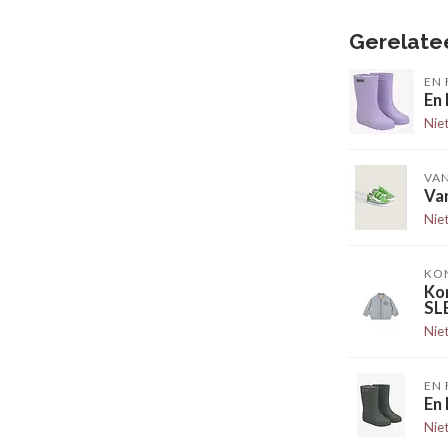
Gerelate
EN 
En
Nie
VA
Van
Nie
KO
Ko
SL
Nie
EN 
En
Nie