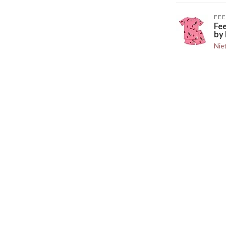
FEE
Fe
by 
Nie