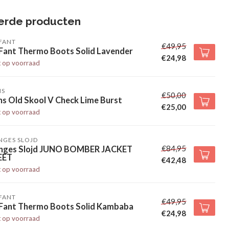
erde producten
FANT
€49,95
 Fant Thermo Boots Solid Lavender
€24,98
t op voorraad
NS
€50,00
s Old Skool V Check Lime Burst
€25,00
t op voorraad
NGES SLOJD
€84,95
nges Slojd JUNO BOMBER JACKET
EET
€42,48
t op voorraad
FANT
€49,95
 Fant Thermo Boots Solid Kambaba
€24,98
t op voorraad