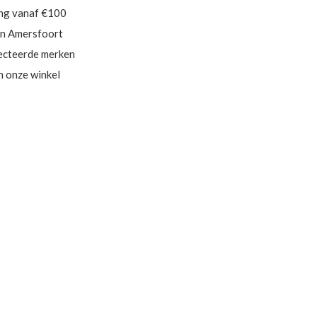
ing vanaf €100
in Amersfoort
ecteerde merken
in onze winkel