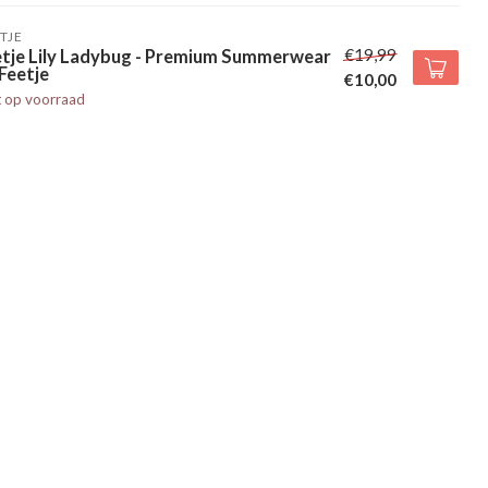
TJE
€19,99
etje Lily Ladybug - Premium Summerwear
Feetje
€10,00
t op voorraad