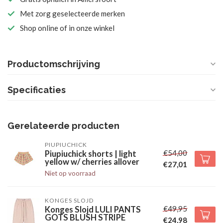
Met zorg geselecteerde merken
Shop online of in onze winkel
Productomschrijving
Specificaties
Gerelateerde producten
PIUPIUCHICK
€54,00
Piupiuchick shorts | light
yellow w/ cherries allover
€27,01
Niet op voorraad
KONGES SLOJD
€49,95
Konges Slojd LULI PANTS
GOTS BLUSH STRIPE
€24,98