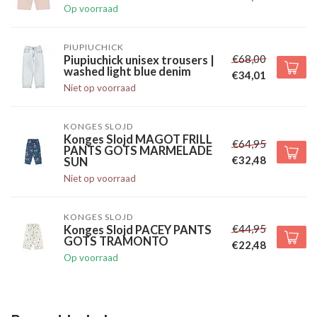
Op voorraad
PIUPIUCHICK
€68,00
Piupiuchick unisex trousers |
washed light blue denim
€34,01
Niet op voorraad
KONGES SLOJD
Konges Slojd MAGOT FRILL
€64,95
PANTS GOTS MARMELADE
€32,48
SUN
Niet op voorraad
KONGES SLOJD
€44,95
Konges Slojd PACEY PANTS
GOTS TRAMONTO
€22,48
Op voorraad