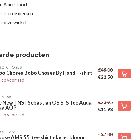
in Amersfoort
ecteerde merken
in onze winkel
erde producten
BO CHOSES
€45,00
bo Choses Bobo Choses By Hand T-shirt
€22,50
t op voorraad
E NEW
€23,95
e New TNSTSebastian OS S_S Tee Aqua
ay AOP
€11,98
t op voorraad
POSE AMS
€37,00
ose AMS 55. tee shirt glacier bloom