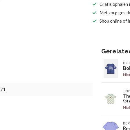
Gratis ophalen 
Met zorg gesel
Shop online of 
Gerelate
BO
Bo
Nie
771
TH
Th
Gr
Nie
RE
Rep