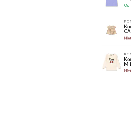
Op 
KO
Ko
CA
Nie
KO
Ko
MI
Nie