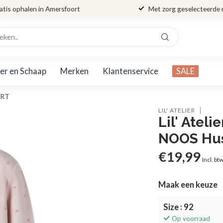
atis ophalen in Amersfoort
Met zorg geselecteerde
er en Schaap
Merken
Klantenservice
SALE
ART
LIL' ATELIER
Lil' Atel
NOOS Hus
€19,99
Incl. bt
Maak een keuze
Size : 92
Op voorraad