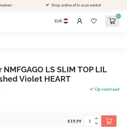
 merken
Shop online of in onze winkel
0
EUR
ier NMFGAGO LS SLIM TOP LIL
hed Violet HEART
Op voorraad
w
€19,99