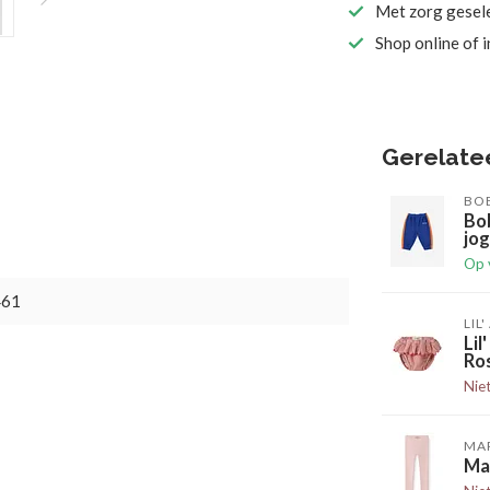
Met zorg gesel
Shop online of 
Gerelate
BO
Bo
jog
Op 
461
LIL
Li
Ro
Nie
MA
Ma