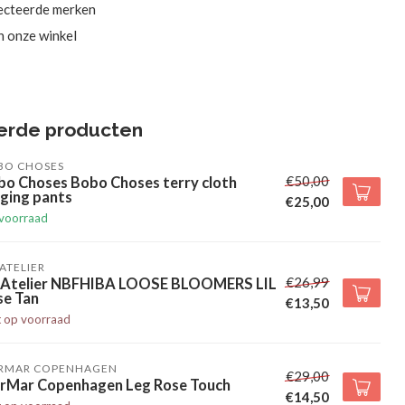
ecteerde merken
in onze winkel
erde producten
BO CHOSES
€50,00
bo Choses Bobo Choses terry cloth
ging pants
€25,00
voorraad
' ATELIER
€26,99
l' Atelier NBFHIBA LOOSE BLOOMERS LIL
se Tan
€13,50
t op voorraad
RMAR COPENHAGEN
€29,00
rMar Copenhagen Leg Rose Touch
€14,50