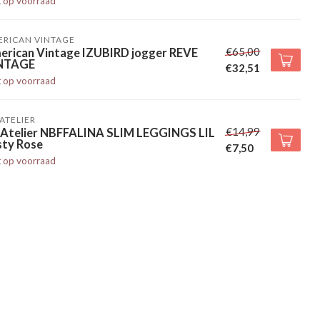
t op voorraad
ERICAN VINTAGE
€65,00
erican Vintage IZUBIRD jogger REVE
NTAGE
€32,51
t op voorraad
' ATELIER
€14,99
l' Atelier NBFFALINA SLIM LEGGINGS LIL
sty Rose
€7,50
t op voorraad