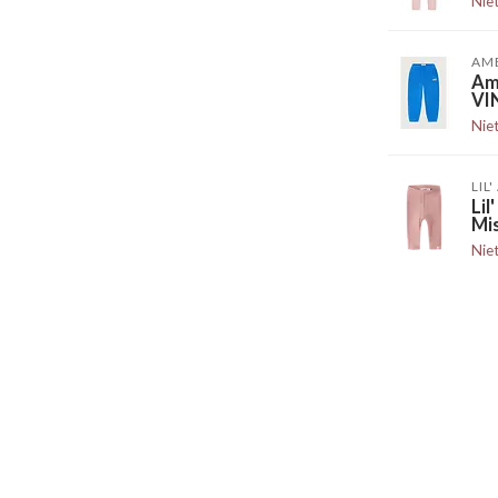
Nie
AM
Am
VI
Nie
LIL
Li
Mi
Nie