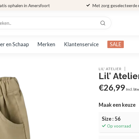
atis ophalen in Amersfoort
Met zorg geselecteerde
er en Schaap
Merken
Klantenservice
SALE
LIL' ATELIER
Lil' Ate
€26,99
Incl. bt
Maak een keuze
Size : 56
Op voorraad