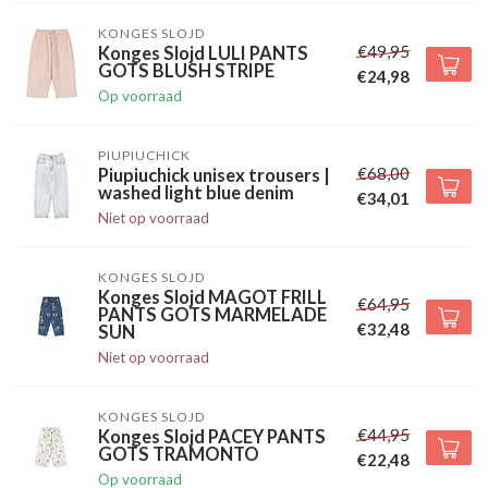
KONGES SLOJD
€49,95
Konges Slojd LULI PANTS
GOTS BLUSH STRIPE
€24,98
Op voorraad
PIUPIUCHICK
€68,00
Piupiuchick unisex trousers |
washed light blue denim
€34,01
Niet op voorraad
KONGES SLOJD
Konges Slojd MAGOT FRILL
€64,95
PANTS GOTS MARMELADE
€32,48
SUN
Niet op voorraad
KONGES SLOJD
€44,95
Konges Slojd PACEY PANTS
GOTS TRAMONTO
€22,48
Op voorraad