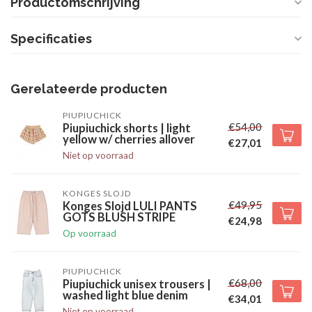
Productomschrijving
Specificaties
Gerelateerde producten
PIUPIUCHICK
€54,00
Piupiuchick shorts | light
yellow w/ cherries allover
€27,01
Niet op voorraad
KONGES SLOJD
€49,95
Konges Slojd LULI PANTS
GOTS BLUSH STRIPE
€24,98
Op voorraad
PIUPIUCHICK
€68,00
Piupiuchick unisex trousers |
washed light blue denim
€34,01
Niet op voorraad