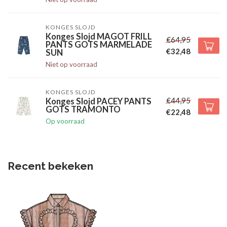
KONGES SLOJD
Konges Slojd MAGOT FRILL
€64,95
PANTS GOTS MARMELADE
€32,48
SUN
Niet op voorraad
KONGES SLOJD
€44,95
Konges Slojd PACEY PANTS
GOTS TRAMONTO
€22,48
Op voorraad
Recent bekeken