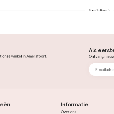
Toon
1
-
8
van 8
Als eerst
t onze winkel in Amersfoort.
Ontvang nieuw b
ieën
Informatie
Over ons