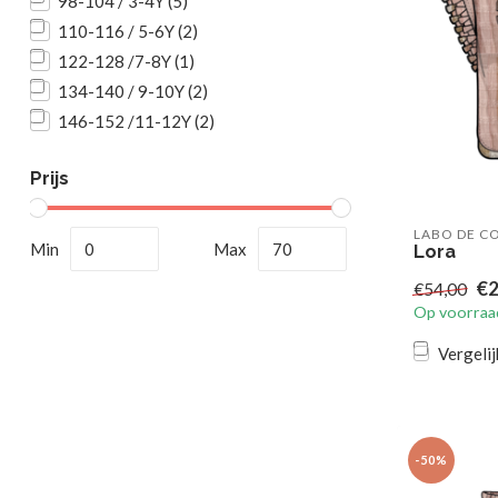
98-104 / 3-4Y
(5)
110-116 / 5-6Y
(2)
122-128 /7-8Y
(1)
134-140 / 9-10Y
(2)
146-152 /11-12Y
(2)
Prijs
LABO DE C
Min
Max
Lora
€2
€54,00
Op voorraa
Vergelij
-50%