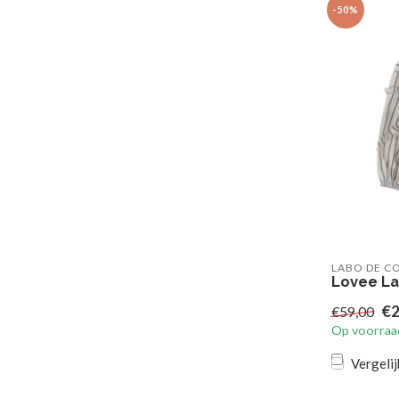
-50%
LABO DE C
Lovee La
€2
€59,00
Op voorraa
Vergelij