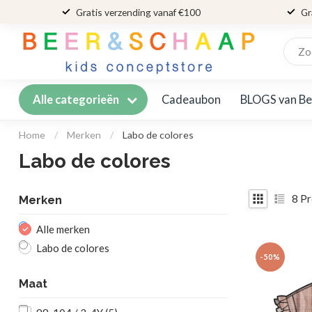
Gratis verzending vanaf €100
Gr
Cadeaubon
BLOGS van Be
Alle categorieën
Home
/
Merken
/
Labo de colores
Labo de colores
8
Pr
Merken
Alle merken
Labo de colores
-50%
Maat