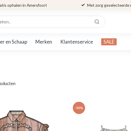
atis ophalen in Amersfoort
Met zorg geselecteerde
er en Schaap
Merken
Klantenservice
SALE
oducten
-50%