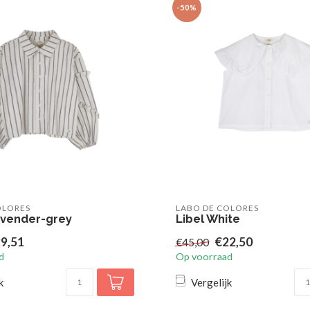
-50%
OLORES
LABO DE COLORES
vender-grey
Libel White
9,51
€22,50
€45,00
d
Op voorraad
k
Vergelijk