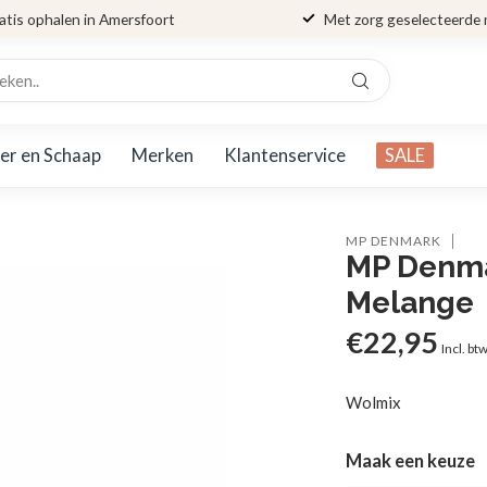
atis ophalen in Amersfoort
Met zorg geselecteerde
er en Schaap
Merken
Klantenservice
SALE
MP DENMARK
MP Denma
Melange
€22,95
Incl. bt
Wolmix
Maak een keuze