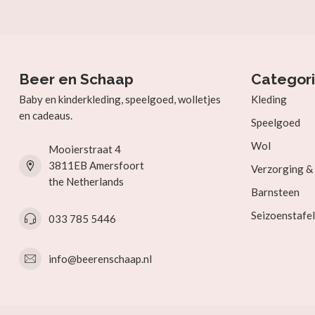
Beer en Schaap
Categor
Baby en kinderkleding, speelgoed, wolletjes
Kleding
en cadeaus.
Speelgoed
Wol
Mooierstraat 4
3811EB Amersfoort
Verzorging 
the Netherlands
Barnsteen
Seizoenstafel
033 785 5446
info@beerenschaap.nl