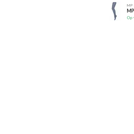
MP
MP
Op 