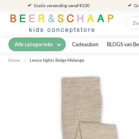
Gratis verzending vanaf €100
Gr
Cadeaubon
BLOGS van Be
Alle categorieën
Home
/
Lenox tights Beige Melange