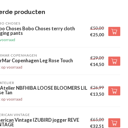
erde producten
BO CHOSES
€50,00
bo Choses Bobo Choses terry cloth
ging pants
€25,00
voorraad
RMAR COPENHAGEN
€29,00
rMar Copenhagen Leg Rose Touch
€14,50
t op voorraad
' ATELIER
€26,99
l' Atelier NBFHIBA LOOSE BLOOMERS LIL
se Tan
€13,50
t op voorraad
ERICAN VINTAGE
€65,00
erican Vintage IZUBIRD jogger REVE
NTAGE
€32,51