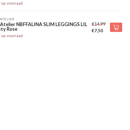
t op voorraad
' ATELIER
€14,99
l' Atelier NBFFALINA SLIM LEGGINGS LIL
sty Rose
€7,50
t op voorraad