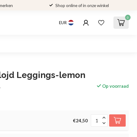
 merken
Shop online of in onze winkel
0
EUR
lojd Leggings-lemon
Op voorraad
w
€24,50