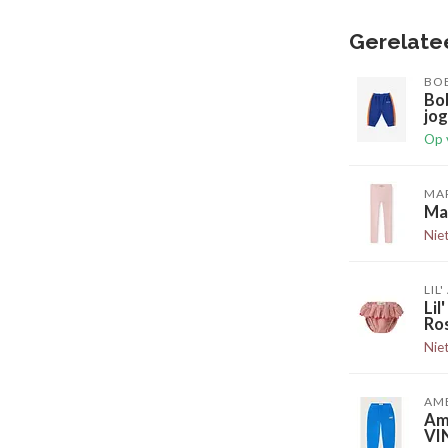
Gerelate
BO
Bo
jog
Op 
MA
Ma
Nie
LIL
Li
Ro
Nie
AM
Am
VI