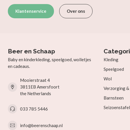
Klantenservice
Over ons
Beer en Schaap
Categor
Baby en kinderkleding, speelgoed, wolletjes
Kleding
en cadeaus.
Speelgoed
Wol
Mooierstraat 4
3811EB Amersfoort
Verzorging 
the Netherlands
Barnsteen
Seizoenstafel
033 785 5446
info@beerenschaap.nl