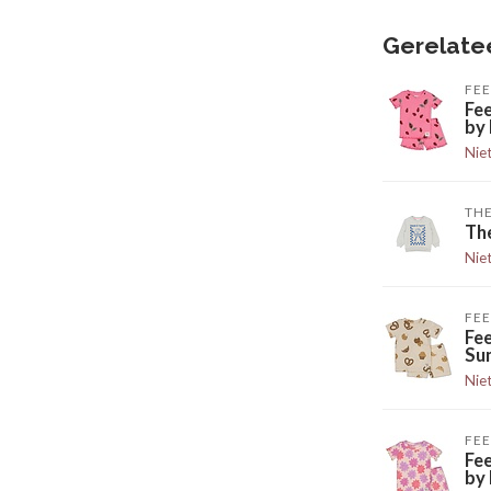
Gerelate
FEE
Fe
by 
Nie
TH
Th
Nie
FEE
Fe
Su
Nie
FEE
Fe
by 