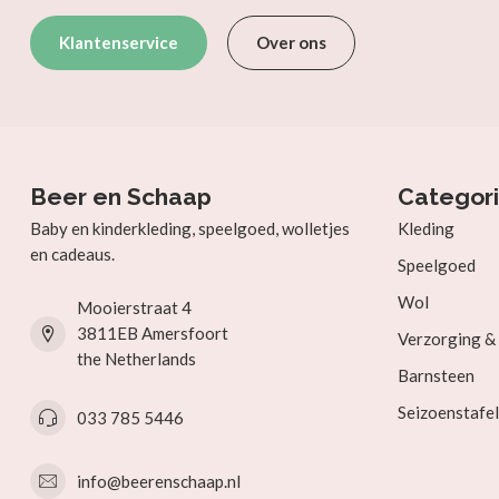
Klantenservice
Over ons
Beer en Schaap
Categor
Baby en kinderkleding, speelgoed, wolletjes
Kleding
en cadeaus.
Speelgoed
Wol
Mooierstraat 4
3811EB Amersfoort
Verzorging 
the Netherlands
Barnsteen
Seizoenstafel
033 785 5446
info@beerenschaap.nl