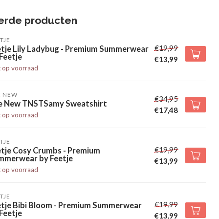
erde producten
TJE
€19,99
etje Lily Ladybug - Premium Summerwear
Feetje
€13,99
t op voorraad
E NEW
€34,95
e New TNSTSamy Sweatshirt
€17,48
t op voorraad
TJE
€19,99
etje Cosy Crumbs - Premium
mmerwear by Feetje
€13,99
t op voorraad
TJE
€19,99
etje Bibi Bloom - Premium Summerwear
Feetje
€13,99