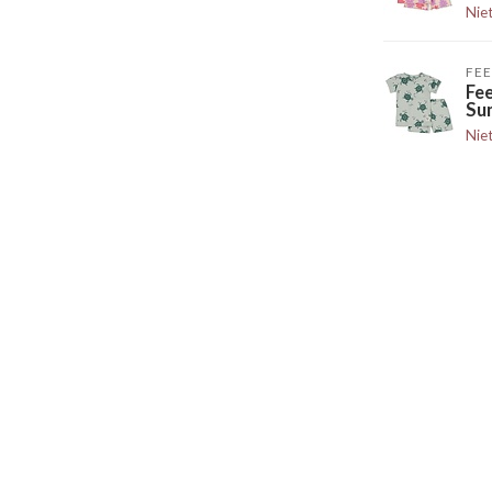
Nie
FEE
Fee
Su
Nie