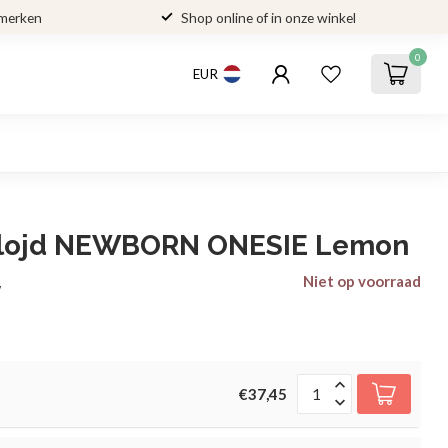
 merken
Shop online of in onze winkel
0
EUR
Slojd NEWBORN ONESIE Lemon
Niet op voorraad
w
€37,45