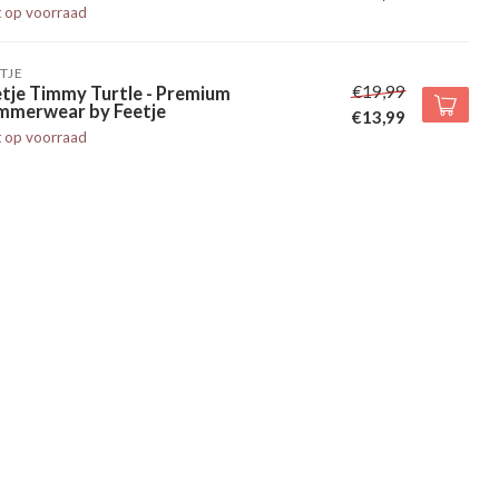
t op voorraad
TJE
€19,99
tje Timmy Turtle - Premium
mmerwear by Feetje
€13,99
t op voorraad