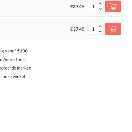
€37,45
€37,45
ing vanaf €100
in Amersfoort
ecteerde merken
in onze winkel