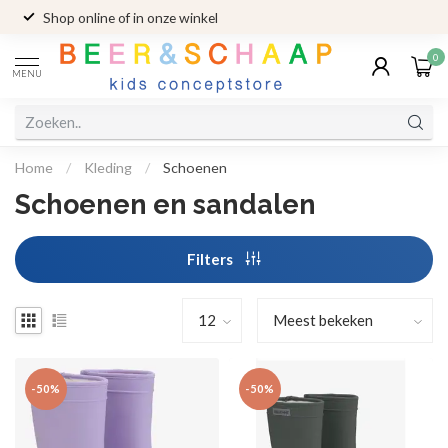
Shop online of in onze winkel
0
MENU
Home
/
Kleding
/
Schoenen
Schoenen en sandalen
Filters
-50%
-50%