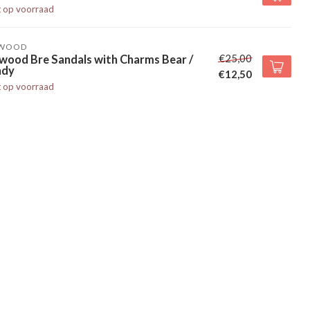
t op voorraad
EWOOD
€25,00
wood Bre Sandals with Charms Bear /
ndy
€12,50
t op voorraad