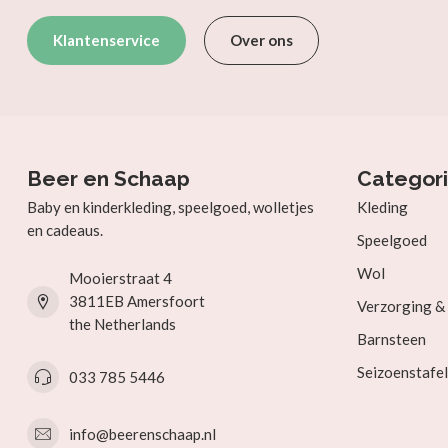
Klantenservice
Over ons
Beer en Schaap
Categor
Baby en kinderkleding, speelgoed, wolletjes
Kleding
en cadeaus.
Speelgoed
Wol
Mooierstraat 4
3811EB Amersfoort
Verzorging 
the Netherlands
Barnsteen
Seizoenstafel
033 785 5446
info@beerenschaap.nl