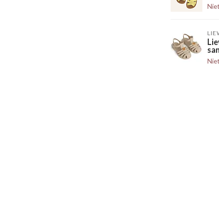
Nie
LI
Lie
sa
Nie