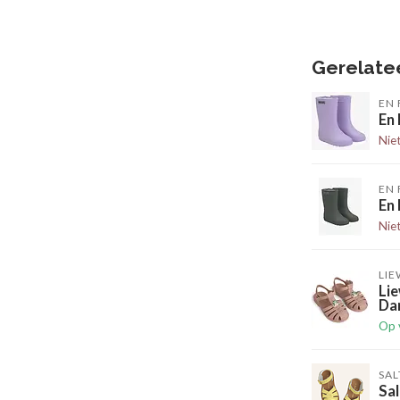
Gerelate
EN 
En
Nie
EN 
En
Nie
LI
Lie
Da
Op 
SAL
Sa