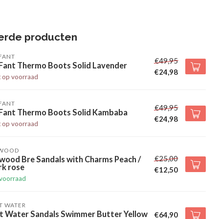
erde producten
FANT
€49,95
 Fant Thermo Boots Solid Lavender
€24,98
t op voorraad
FANT
€49,95
 Fant Thermo Boots Solid Kambaba
€24,98
t op voorraad
EWOOD
€25,00
wood Bre Sandals with Charms Peach /
rk rose
€12,50
voorraad
T WATER
lt Water Sandals Swimmer Butter Yellow
€64,90