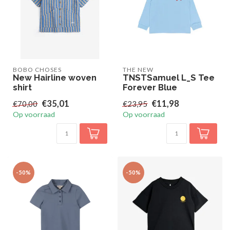
BOBO CHOSES
THE NEW
New Hairline woven
TNSTSamuel L_S Tee
shirt
Forever Blue
€35,01
€11,98
€70,00
€23,95
Op voorraad
Op voorraad
-50%
-50%