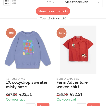
Show more products
Toon
13
-
24
van 190
-50%
-50%
REPOSE AMS
BOBO CHOSES
17. cozydrop sweater
Farm Adventure
misty haze
woven shirt
€33,51
€32,51
€67,00
€65,00
Op voorraad
Op voorraad