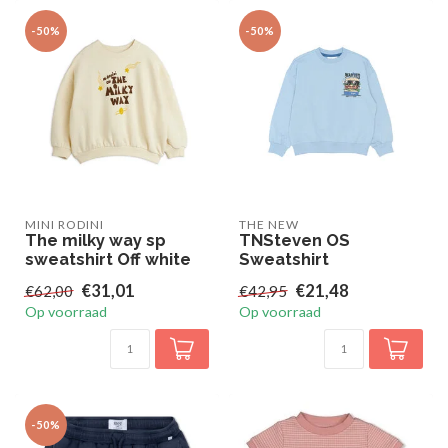
-50%
-50%
MINI RODINI
THE NEW
The milky way sp
TNSteven OS
sweatshirt Off white
Sweatshirt
€31,01
€21,48
€62,00
€42,95
Op voorraad
Op voorraad
-50%