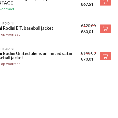
NTAGE
€67,51
voorraad
I RODINI
€120,00
i Rodini E.T. baseball jacket
€60,01
t op voorraad
I RODINI
€140,00
i Rodini United aliens unlimited satin
eball jacket
€70,01
t op voorraad