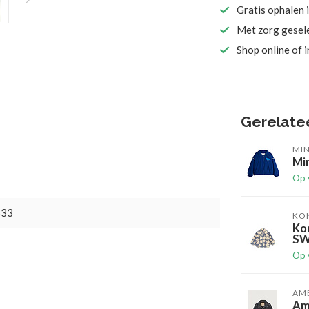
Gratis ophalen 
Met zorg gesel
Shop online of 
Gerelate
MIN
Min
Op 
533
KO
Ko
S
Op 
AM
Am