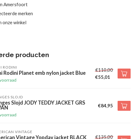
in Amersfoort
ecteerde merken
in onze winkel
erde producten
I RODINI
€110,00
i Rodini Planet emb nylon jacket Blue
€55,01
voorraad
NGES SLOJD
nges Slojd JODY TEDDY JACKET GRS
€84,95
WAN
voorraad
ERICAN VINTAGE
€135,00
erican Vintage Yopday jacket BLACK