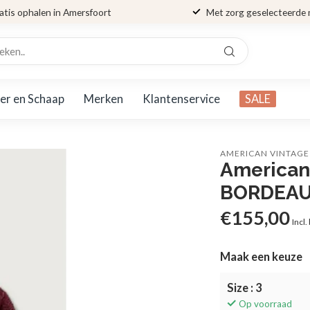
atis ophalen in Amersfoort
Met zorg geselecteerde
er en Schaap
Merken
Klantenservice
SALE
AMERICAN VINTAGE
American
BORDEAU
€155,00
Incl.
Maak een keuze
Size : 3
Op voorraad