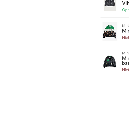
VI
Op 
MIN
Min
Nie
MIN
Min
bas
Nie