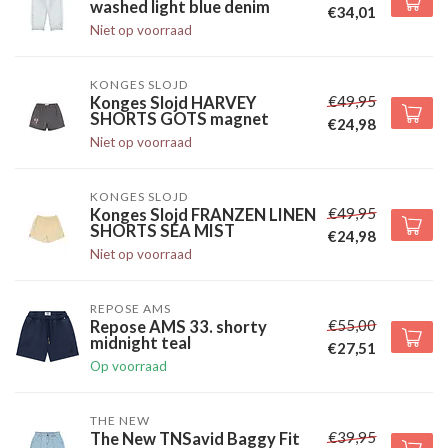
washed light blue denim
€34,01
Niet op voorraad
KONGES SLOJD
€49,95
Konges Slojd HARVEY
SHORTS GOTS magnet
€24,98
Niet op voorraad
KONGES SLOJD
€49,95
Konges Slojd FRANZEN LINEN
SHORTS SEA MIST
€24,98
Niet op voorraad
REPOSE AMS
€55,00
Repose AMS 33. shorty
midnight teal
€27,51
Op voorraad
THE NEW
€39,95
The New TNSavid Baggy Fit