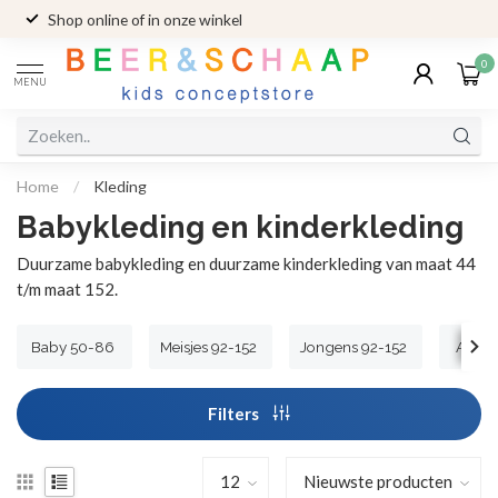
Shop online of in onze winkel
0
MENU
Home
/
Kleding
Babykleding en kinderkleding
Duurzame babykleding en duurzame kinderkleding van maat 44
t/m maat 152.
Baby 50-86
Meisjes 92-152
Jongens 92-152
Acces
Filters