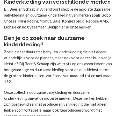
Kinderkleding van verschillende merken
Bij Beer en Schaap in Amersfoort shop je de mooiste duurzame
babykleding en duurzame kinderkleding van merken zoals
Bobo
Choses
,
Mini Rodini
,
Nixnut
,
Bajé
,
Konges Slojd
,
Repose AMS
,
Donsje
en nog veel meer. Bekijk
hier
al onze merken.
Ben je op zoek naar duurzame
kinderkleding?
Zoek je naar duurzame baby- en kinderkleding die niet alleen
vriendelijk is voor de planeet, maar ook voor de tere huid van je
kleintje? Bij Beer & Schaap zijn we trots op ons assortiment van
hoogwaardige en duurzame kleding voor de allerkleinsten tot
de grotere kindermaten, variërend van maat 44 tot en met maat
152.
Onze collectie duurzame babykleding en duurzame
kinderkleding omvat de mooiste
merken
. Deze merken hebben
zich toegewijd aan het produceren van kleding die niet alleen
leuk en comfortabel is, maar ook geproduceerd wordt met
respect voor mens en milieu.