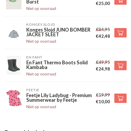
Burst
€25,00
Niet op voorraad
KONGES SLOJD
€84,95
Konges Slojd JUNO BOMBER
JACKET SLEET
€42,48
Niet op voorraad
EN FANT
€49,95
En Fant Thermo Boots Solid
Kambaba
€24,98
Niet op voorraad
FEETJE
€19,99
Feetje Lily Ladybug - Premium
Summerwear by Feetje
€10,00
Niet op voorraad