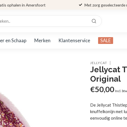
atis ophalen in Amersfoort
Met zorg geselecteerde
er en Schaap
Merken
Klantenservice
SALE
JELLYCAT
Jellycat 
Original
€50,00
Incl. bt
De Jellycat Thistle
knuffelkonijn met l
eenvoudig online te