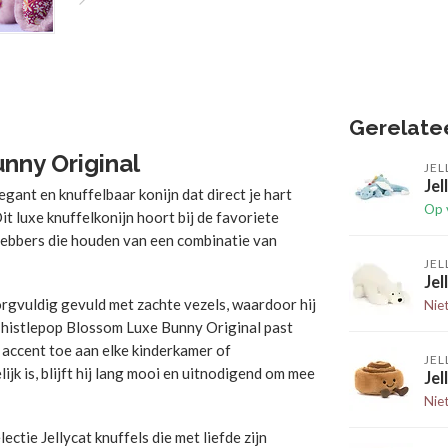
Gerelate
nny Original
JEL
Jel
egant en knuffelbaar konijn dat direct je hart
Op 
it luxe knuffelkonijn hoort bij de favoriete
efhebbers die houden van een combinatie van
JEL
Jel
rgvuldig gevuld met zachte vezels, waardoor hij
Nie
 Thistlepop Blossom Luxe Bunny Original past
m accent toe aan elke kinderkamer of
JEL
jk is, blijft hij lang mooi en uitnodigend om mee
Je
Nie
ctie Jellycat knuffels die met liefde zijn