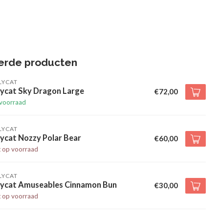
erde producten
LYCAT
lycat Sky Dragon Large
€72,00
voorraad
LYCAT
lycat Nozzy Polar Bear
€60,00
t op voorraad
LYCAT
llycat Amuseables Cinnamon Bun
€30,00
t op voorraad