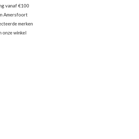
ing vanaf €100
in Amersfoort
ecteerde merken
in onze winkel