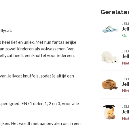
Gerelate
JEL
Jel
llycat.
Op 
 heel lief en uniek. Met hun fantasierijke
van zowel kinderen als volwassenen. Van
JEL
ellycat heeft een knuffel voor iedereen.
Jel
Nie
n Jellycat knuffels, zodat je altijd een
JEL
Je
Nie
peelgoed: EN71 delen 1, 2 en 3, voor alle
JEL
Jel
Nie
rijken. Het wordt niet aanbevolen om in een