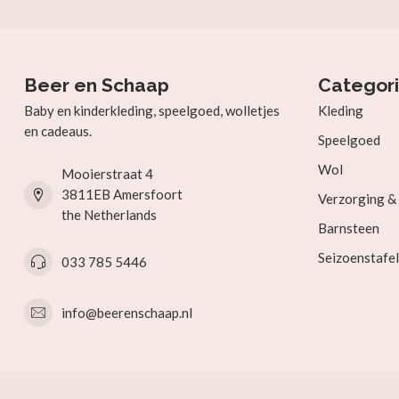
Beer en Schaap
Categor
Baby en kinderkleding, speelgoed, wolletjes
Kleding
en cadeaus.
Speelgoed
Wol
Mooierstraat 4
3811EB Amersfoort
Verzorging 
the Netherlands
Barnsteen
Seizoenstafel
033 785 5446
info@beerenschaap.nl