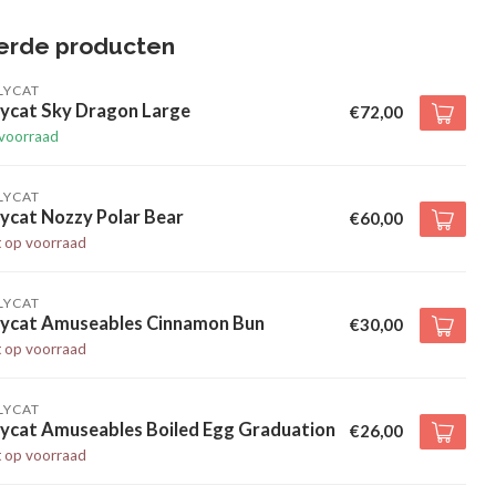
erde producten
LYCAT
lycat Sky Dragon Large
€72,00
voorraad
LYCAT
lycat Nozzy Polar Bear
€60,00
t op voorraad
LYCAT
llycat Amuseables Cinnamon Bun
€30,00
t op voorraad
LYCAT
lycat Amuseables Boiled Egg Graduation
€26,00
t op voorraad