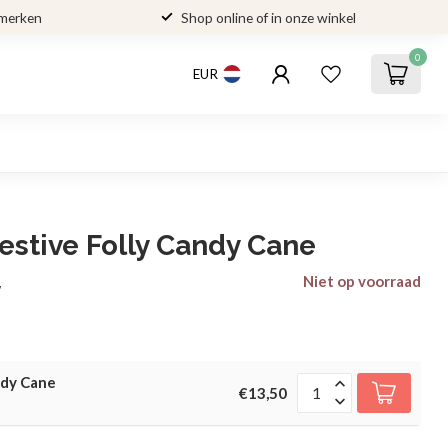
 merken
Shop online of in onze winkel
0
EUR
Festive Folly Candy Cane
Niet op voorraad
w
ndy Cane
€13,50