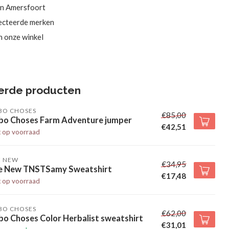
in Amersfoort
ecteerde merken
in onze winkel
erde producten
BO CHOSES
€85,00
bo Choses Farm Adventure jumper
€42,51
t op voorraad
E NEW
€34,95
e New TNSTSamy Sweatshirt
€17,48
t op voorraad
BO CHOSES
€62,00
o Choses Color Herbalist sweatshirt
€31,01