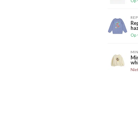
Op 
RE
Re
ha
Op 
MIN
Min
wh
Nie