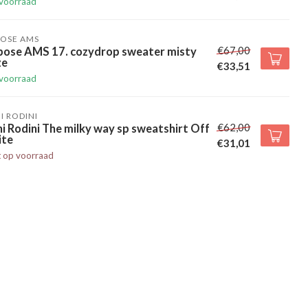
voorraad
POSE AMS
€67,00
pose AMS 17. cozydrop sweater misty
ze
€33,51
voorraad
I RODINI
€62,00
i Rodini The milky way sp sweatshirt Off
ite
€31,01
t op voorraad