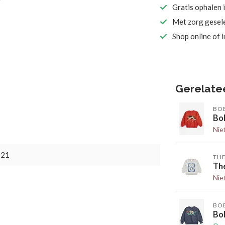
Gratis ophalen 
Met zorg gesel
Shop online of 
Gerelate
BO
Bo
Nie
521
TH
Th
Nie
BO
Bob