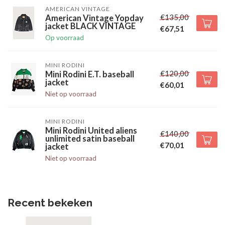
AMERICAN VINTAGE
€135,00
American Vintage Yopday
jacket BLACK VINTAGE
€67,51
Op voorraad
MINI RODINI
€120,00
Mini Rodini E.T. baseball
jacket
€60,01
Niet op voorraad
MINI RODINI
Mini Rodini United aliens
€140,00
unlimited satin baseball
€70,01
jacket
Niet op voorraad
Recent bekeken