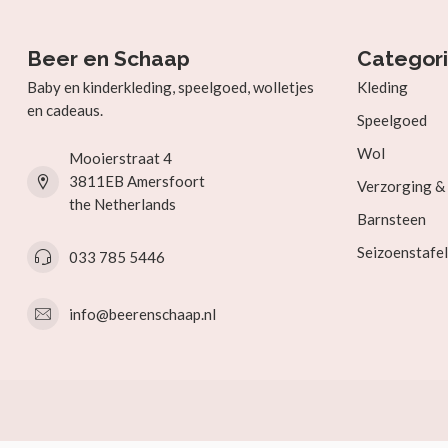
Beer en Schaap
Categor
Baby en kinderkleding, speelgoed, wolletjes
Kleding
en cadeaus.
Speelgoed
Wol
Mooierstraat 4
3811EB Amersfoort
Verzorging 
the Netherlands
Barnsteen
Seizoenstafel
033 785 5446
info@beerenschaap.nl