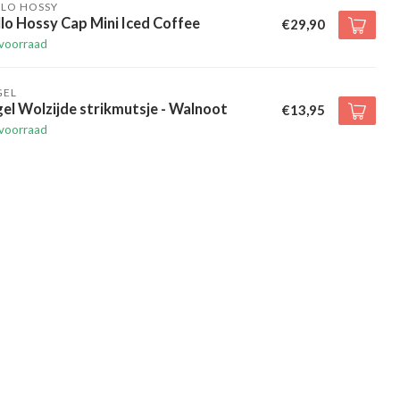
LLO HOSSY
lo Hossy Cap Mini Iced Coffee
€29,90
voorraad
GEL
el Wolzijde strikmutsje - Walnoot
€13,95
voorraad