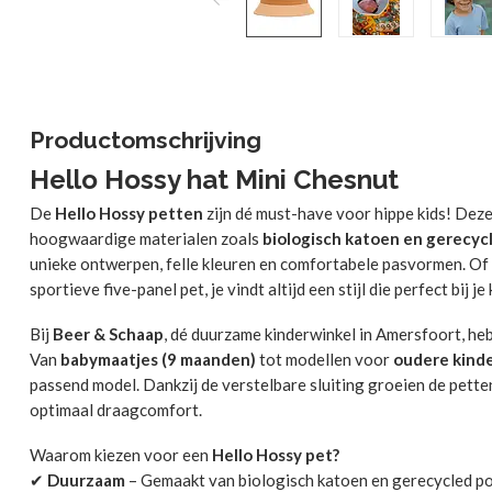
Productomschrijving
Hello Hossy hat Mini Chesnut
De
Hello Hossy petten
zijn dé must-have voor hippe kids! Dez
hoogwaardige materialen zoals
biologisch katoen en gerecyc
unieke ontwerpen, felle kleuren en comfortabele pasvormen. Of j
sportieve five-panel pet, je vindt altijd een stijl die perfect bij je 
Bij
Beer & Schaap
, dé duurzame kinderwinkel in Amersfoort, he
Van
babymaatjes (9 maanden)
tot modellen voor
oudere kinde
passend model. Dankzij de verstelbare sluiting groeien de pett
optimaal draagcomfort.
Waarom kiezen voor een
Hello Hossy pet?
✔
Duurzaam
– Gemaakt van biologisch katoen en gerecycled p