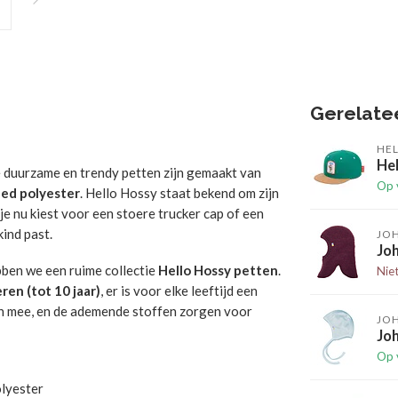
Gerelate
HE
He
e duurzame en trendy petten zijn gemaakt van
Op 
led polyester
. Hello Hossy staat bekend om zijn
e nu kiest voor een stoere trucker cap of een
kind past.
JO
Joh
bben we een ruime collectie
Hello Hossy petten
.
Nie
ren (tot 10 jaar)
, er is voor elke leeftijd een
en mee, en de ademende stoffen zorgen voor
JO
Joh
Op 
olyester