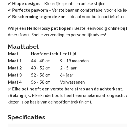
✔
Hippe designs
– Kleurrijke prints en unieke stijlen
✔
Perfecte pasvorm
– Verstelbaar en comfortabel voor elke lee
✔
Bescherming tegen de zon
– Ideaal voor buitenactiviteiten
Wil je een
Hello Hossy pet kopen
? Bestel eenvoudig online bij
Amersfoort. Snelle verzending en persoonlijk advies!
Maattabel
Maat
Hoofdomtrek
Leeftijd
Maat 1
44 - 48 cm
9 - 18 maanden
Maat 2
48 - 52 cm
2 - 5 jaar
Maat 3
52 - 56 cm
6+ jaar
Maat 4
56 - 58 cm
Volwassenen
✅
Elke pet heeft een verstelbare strap aan de achterkant.
ℹ️
Belangrijk:
Elke kinderhoofd heeft een unieke maat, ongeacht de
kiezen is op basis van de hoofdomtrek (in cm).
Specificaties