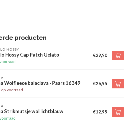
erde producten
LLO HOSSY
llo Hossy Cap Patch Gelato
€29,90
voorraad
HA
a Wolfleece balaclava - Paars 16349
€26,95
t op voorraad
HA
a Strikmutsje wol lichtblauw
€12,95
voorraad