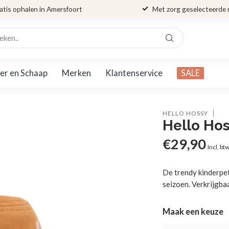
atis ophalen in Amersfoort
Met zorg geselecteerde
er en Schaap
Merken
Klantenservice
SALE
HELLO HOSSY
Hello Hos
€29,90
Incl. bt
De trendy kinderpet
seizoen. Verkrijgba
Maak een keuze