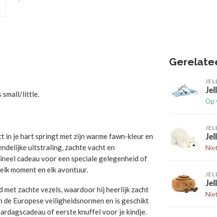
Gerelate
JEL
Jel
 small/little.
Op 
JEL
t in je hart springt met zijn warme fawn-kleur en
Jel
ndelijke uitstraling, zachte vacht en
Nie
igineel cadeau voor een speciale gelegenheid of
 elk moment en elk avontuur.
JEL
Je
met zachte vezels, waardoor hij heerlijk zacht
Nie
n de Europese veiligheidsnormen en is geschikt
ardagscadeau of eerste knuffel voor je kindje.