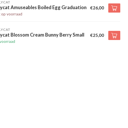
LYCAT
lycat Amuseables Boiled Egg Graduation
€26,00
t op voorraad
LYCAT
lycat Blossom Cream Bunny Berry Small
€25,00
voorraad