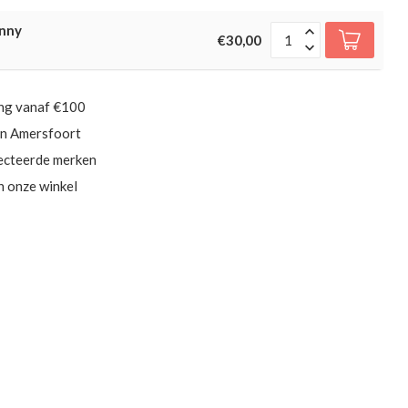
unny
€30,00
ing vanaf €100
in Amersfoort
ecteerde merken
in onze winkel