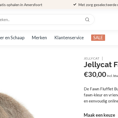
atis ophalen in Amersfoort
Met zorg geselecteerde
er en Schaap
Merken
Klantenservice
SALE
JELLYCAT
Jellycat 
€30,00
Incl. bt
De Fawn Flufflet Bu
fawn-kleur en vrien
en eenvoudig online
Maak een keuze