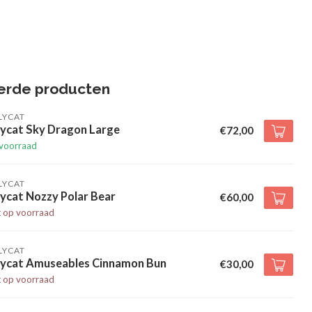
erde producten
LYCAT
lycat Sky Dragon Large
€72,00
voorraad
LYCAT
lycat Nozzy Polar Bear
€60,00
t op voorraad
LYCAT
llycat Amuseables Cinnamon Bun
€30,00
t op voorraad