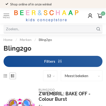
Shop online of in onze winkel
0
MENU
Home
/
Merken
/
Bling2go
Bling2go
Filters
BLING2GO
ZWEMBRIL: BAKE OFF -
Colour Burst
6+