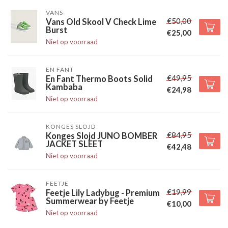
VANS
€50,00
Vans Old Skool V Check Lime
Burst
€25,00
Niet op voorraad
EN FANT
€49,95
En Fant Thermo Boots Solid
Kambaba
€24,98
Niet op voorraad
KONGES SLOJD
€84,95
Konges Slojd JUNO BOMBER
JACKET SLEET
€42,48
Niet op voorraad
FEETJE
€19,99
Feetje Lily Ladybug - Premium
Summerwear by Feetje
€10,00
Niet op voorraad