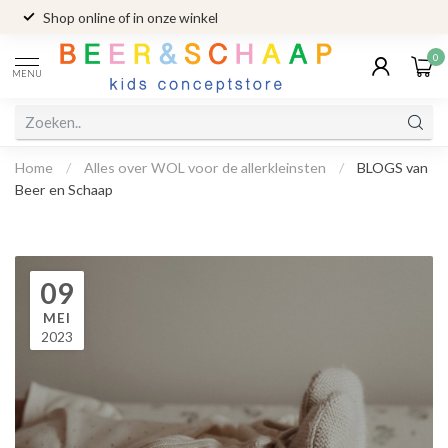
Met zorg geselecteerde merken
0
MENU
Home
/
Alles over WOL voor de allerkleinsten
/
BLOGS van
Beer en Schaap
09
MEI
2023