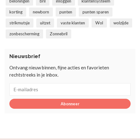
beloningen
bril
inloggen
klantensysteem
korting
newborn
punten
punten sparen
strikmutsje
uitzet
vaste klanten
Wol
wolzijde
zonbescherming
Zonnebril
Nieuwsbrief
Ontvang nieuw binnen, fijne acties en favorieten
rechtstreeks in je inbox.
Abonneer