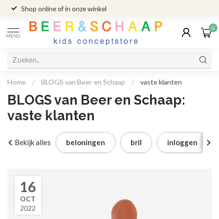
Shop online of in onze winkel
0
MENU
Home
/
BLOGS van Beer en Schaap
/
vaste klanten
BLOGS van Beer en Schaap:
vaste klanten
Bekijk alles
beloningen
bril
inloggen
16
OCT
2022