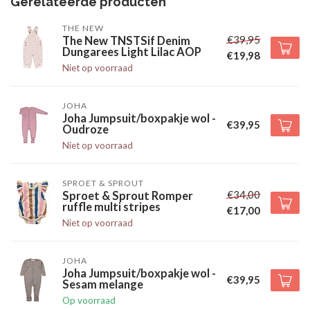
Gerelateerde producten
THE NEW
€39,95
The New TNSTSif Denim
Dungarees Light Lilac AOP
€19,98
Niet op voorraad
JOHA
Joha Jumpsuit/boxpakje wol -
€39,95
Oudroze
Niet op voorraad
SPROET & SPROUT
€34,00
Sproet & Sprout Romper
ruffle multi stripes
€17,00
Niet op voorraad
JOHA
Joha Jumpsuit/boxpakje wol -
€39,95
Sesam melange
Op voorraad