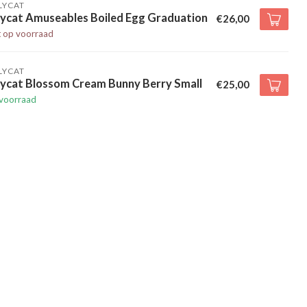
LYCAT
lycat Amuseables Boiled Egg Graduation
€26,00
t op voorraad
LYCAT
lycat Blossom Cream Bunny Berry Small
€25,00
voorraad