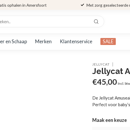
atis ophalen in Amersfoort
Met zorg geselecteerde
er en Schaap
Merken
Klantenservice
SALE
JELLYCAT
Jellycat 
€45,00
Incl. bt
De Jellycat Amuseab
Perfect voor baby’s
Maak een keuze