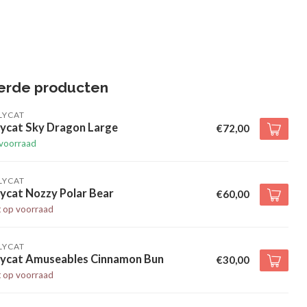
erde producten
LYCAT
lycat Sky Dragon Large
€72,00
voorraad
LYCAT
lycat Nozzy Polar Bear
€60,00
t op voorraad
LYCAT
llycat Amuseables Cinnamon Bun
€30,00
t op voorraad