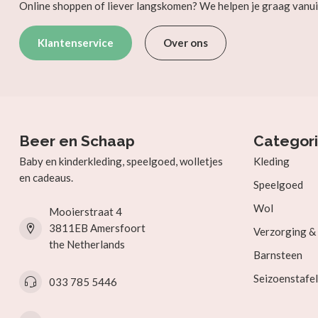
Online shoppen of liever langskomen? We helpen je graag vanui
Klantenservice
Over ons
Beer en Schaap
Categor
Baby en kinderkleding, speelgoed, wolletjes
Kleding
en cadeaus.
Speelgoed
Wol
Mooierstraat 4
3811EB Amersfoort
Verzorging 
the Netherlands
Barnsteen
Seizoenstafel
033 785 5446