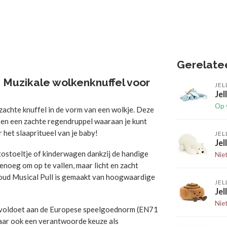
Gerelate
– Muzikale wolkenknuffel voor
JEL
Jel
Op 
zachte knuffel in de vorm van een wolkje. Deze
s en een zachte regendruppel waaraan je kunt
 het slaapritueel van je baby!
JEL
Jel
tostoeltje of kinderwagen dankzij de handige
Nie
genoeg om op te vallen, maar licht en zacht
Cloud Musical Pull is gemaakt van hoogwaardige
JEL
Je
Nie
voldoet aan de Europese speelgoednorm (EN71
, maar ook een verantwoorde keuze als