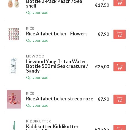
Bottle 2-Pack Peach / Sea
€17,50
shell
Op voorraad
RICE
Rice Alfabet beker - Flowers
€7,90
Op voorraad
LIEWOOD
Liewood Yang Tritan Water
Bottle 500 ml Sea creature /
€26,00
Sandy
Op voorraad
RICE
Rice Alfabet beker streep roze
€7,90
Op voorraad
KIDDIKUTTER
Kiddikutter Kiddikutter
€15,95