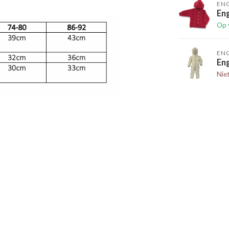
EN
Eng
Op 
EN
Eng
Nie