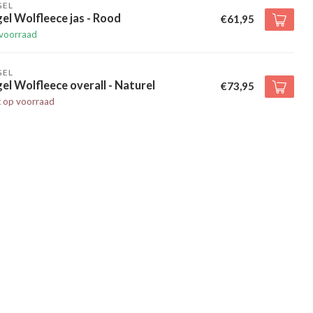
GEL
el Wolfleece jas - Rood
€61,95
voorraad
GEL
el Wolfleece overall - Naturel
€73,95
t op voorraad