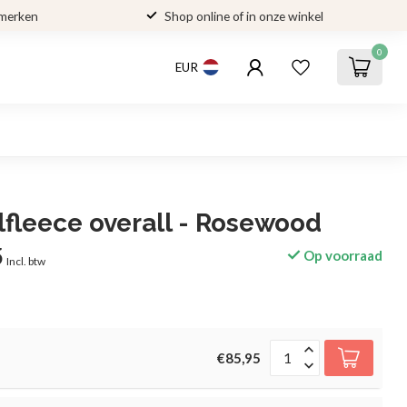
 merken
Shop online of in onze winkel
0
EUR
fleece overall - Rosewood
5
Op voorraad
Incl. btw
€85,95