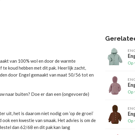
Gerelate
EN
Eng
Gemaakt van 100% wol en door de warmte
Op 
f te koud hebben met dit pak. Heerlijk zacht,
worden door Engel gemaakt van maat 50/56 tot en
EN
Eng
Op 
eeuw naar buiten? Doe er dan een (ongevoerde)
EN
r uit, het is daarom niet nodig om ‘op de groei’
Eng
ard ook een kwestie van smaak. Het advies is om de
Op 
? Bestel dan 62/68 en dit pak kan lang