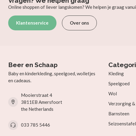
Vragen? We helpen graag
Online shoppen of liever langskomen? We helpen je graag vanui
Klantenservice
Over ons
Beer en Schaap
Categor
Baby en kinderkleding, speelgoed, wolletjes
Kleding
en cadeaus.
Speelgoed
Wol
Mooierstraat 4
3811EB Amersfoort
Verzorging 
the Netherlands
Barnsteen
Seizoenstafel
033 785 5446