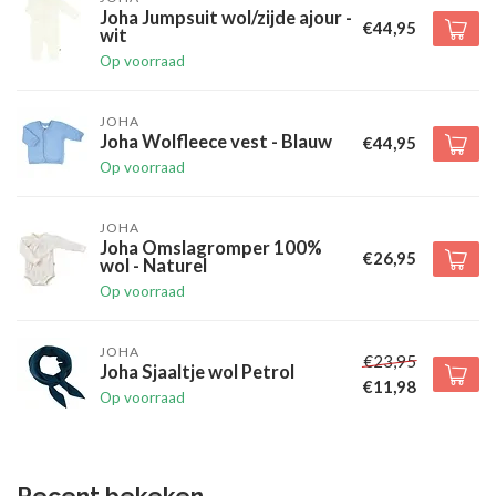
Joha Jumpsuit wol/zijde ajour -
€44,95
wit
Op voorraad
JOHA
Joha Wolfleece vest - Blauw
€44,95
Op voorraad
JOHA
Joha Omslagromper 100%
€26,95
wol - Naturel
Op voorraad
JOHA
€23,95
Joha Sjaaltje wol Petrol
€11,98
Op voorraad
Recent bekeken