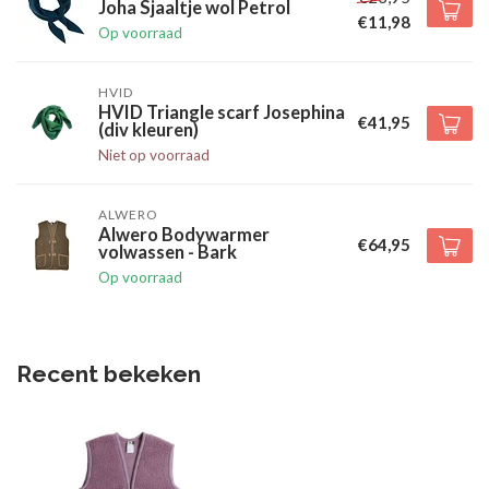
Joha Sjaaltje wol Petrol
€11,98
Op voorraad
HVID
HVID Triangle scarf Josephina
€41,95
(div kleuren)
Niet op voorraad
ALWERO
Alwero Bodywarmer
€64,95
volwassen - Bark
Op voorraad
Recent bekeken