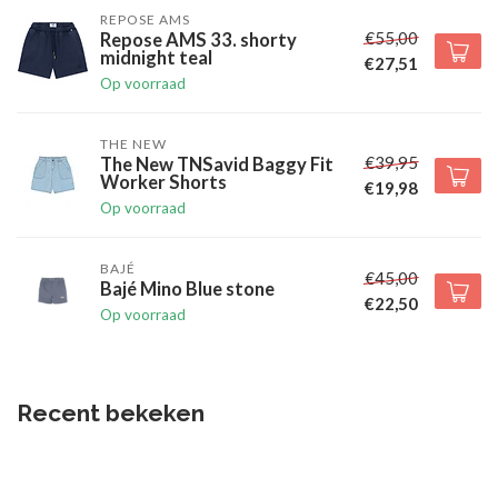
REPOSE AMS
€55,00
Repose AMS 33. shorty
midnight teal
€27,51
Op voorraad
THE NEW
€39,95
The New TNSavid Baggy Fit
Worker Shorts
€19,98
Op voorraad
BAJÉ
€45,00
Bajé Mino Blue stone
€22,50
Op voorraad
Recent bekeken