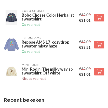
BOBO CHOSES
€62,00
Bobo Choses Color Herbalist
sweatshirt
€31,01
Op voorraad
REPOSE AMS
€67,00
Repose AMS 17. cozydrop
sweater misty haze
€33,51
Op voorraad
MINI RODINI
€62,00
Mini Rodini The milky way sp
sweatshirt Off white
€31,01
Niet op voorraad
Recent bekeken