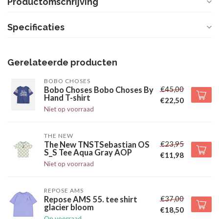
Productomschrijving
Specificaties
Gerelateerde producten
BOBO CHOSES
€45,00
Bobo Choses Bobo Choses By
Hand T-shirt
€22,50
Niet op voorraad
THE NEW
€23,95
The New TNSTSebastian OS
S_S Tee Aqua Gray AOP
€11,98
Niet op voorraad
REPOSE AMS
€37,00
Repose AMS 55. tee shirt
glacier bloom
€18,50
Op voorraad