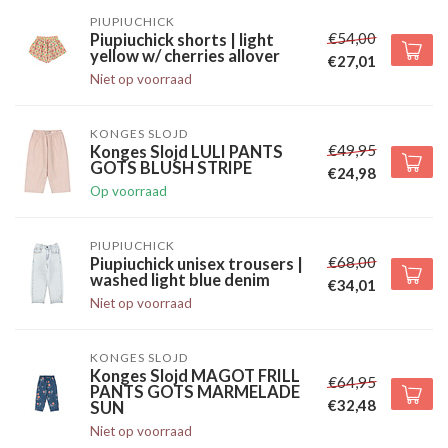
PIUPIUCHICK
€54,00
Piupiuchick shorts | light
yellow w/ cherries allover
€27,01
Niet op voorraad
KONGES SLOJD
€49,95
Konges Slojd LULI PANTS
GOTS BLUSH STRIPE
€24,98
Op voorraad
PIUPIUCHICK
€68,00
Piupiuchick unisex trousers |
washed light blue denim
€34,01
Niet op voorraad
KONGES SLOJD
Konges Slojd MAGOT FRILL
€64,95
PANTS GOTS MARMELADE
€32,48
SUN
Niet op voorraad