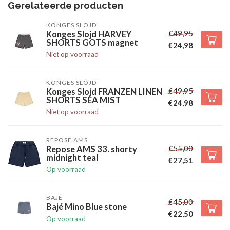
Gerelateerde producten
KONGES SLOJD
€49,95
Konges Slojd HARVEY
SHORTS GOTS magnet
€24,98
Niet op voorraad
KONGES SLOJD
€49,95
Konges Slojd FRANZEN LINEN
SHORTS SEA MIST
€24,98
Niet op voorraad
REPOSE AMS
€55,00
Repose AMS 33. shorty
midnight teal
€27,51
Op voorraad
BAJÉ
€45,00
Bajé Mino Blue stone
€22,50
Op voorraad