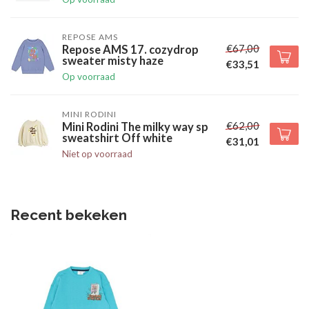
REPOSE AMS
€67,00
Repose AMS 17. cozydrop
sweater misty haze
€33,51
Op voorraad
MINI RODINI
€62,00
Mini Rodini The milky way sp
sweatshirt Off white
€31,01
Niet op voorraad
Recent bekeken