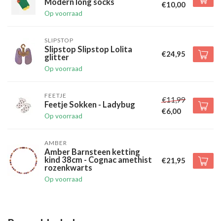
Modern long socks
€10,00
Op voorraad
SLIPSTOP
Slipstop Slipstop Lolita
€24,95
glitter
Op voorraad
FEETJE
€11,99
Feetje Sokken - Ladybug
€6,00
Op voorraad
AMBER
Amber Barnsteen ketting
kind 38cm - Cognac amethist
€21,95
rozenkwarts
Op voorraad