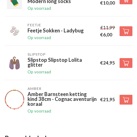
Modern long socks
€10,00
Op voorraad
FEETJE
€11,99
Feetje Sokken - Ladybug
€6,00
Op voorraad
SLIPSTOP
Slipstop Slipstop Lolita
€24,95
glitter
Op voorraad
AMBER
Amber Barnsteen ketting
kind 38cm - Cognac aventurijn
€21,95
koraal
Op voorraad