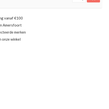
ing vanaf €100
in Amersfoort
ecteerde merken
in onze winkel