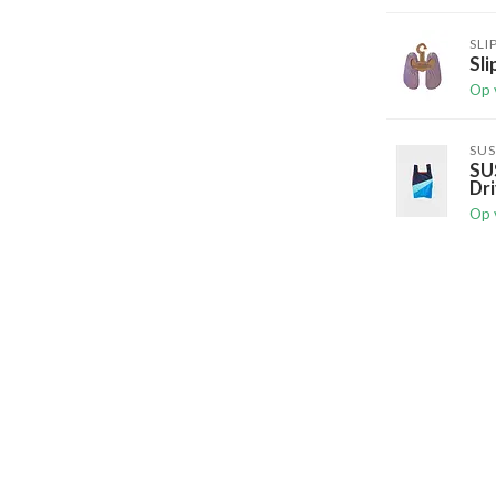
SLI
Sli
Op 
SUS
SU
Dri
Op 