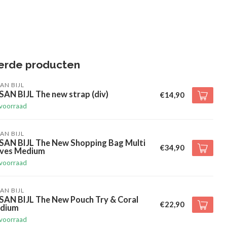
erde producten
AN BIJL
AN BIJL The new strap (div)
€14,90
voorraad
AN BIJL
SAN BIJL The New Shopping Bag Multi
€34,90
ives Medium
voorraad
AN BIJL
SAN BIJL The New Pouch Try & Coral
€22,90
dium
voorraad