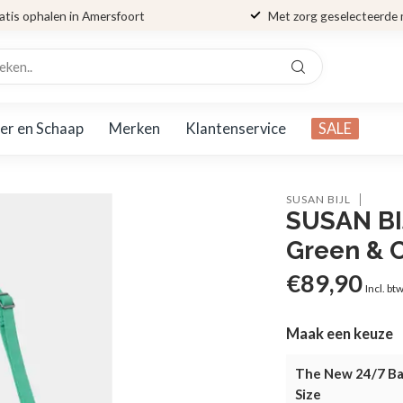
atis ophalen in Amersfoort
Met zorg geselecteerde
er en Schaap
Merken
Klantenservice
SALE
SUSAN BIJL
SUSAN BI
Green & 
€89,90
Incl. bt
Maak een keuze
The New 24/7 Ba
Size