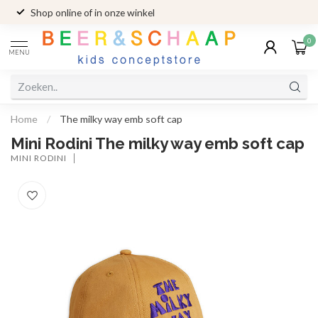
Shop online of in onze winkel
0
MENU
Home
/
The milky way emb soft cap
Mini Rodini The milky way emb soft cap
MINI RODINI