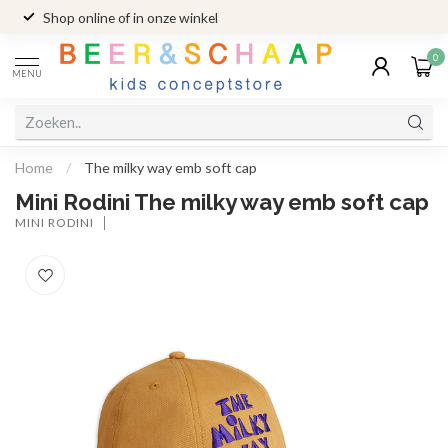
Shop online of in onze winkel
0
MENU
Home
/
The milky way emb soft cap
Mini Rodini The milky way emb soft cap
MINI RODINI