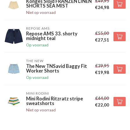
€49,95
Konges Slojd FRANZEN LINEN
SHORTS SEA MIST
€24,98
Niet op voorraad
REPOSE AMS
€55,00
Repose AMS 33. shorty
midnight teal
€27,51
Op voorraad
THE NEW
€39,95
The New TNSavid Baggy Fit
Worker Shorts
€19,98
Op voorraad
MINI RODINI
€44,00
Mini Rodini Ritzratz stripe
sweatshorts
€22,00
Niet op voorraad